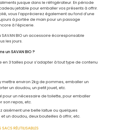
aliments jusque dans le réfrigérateur. En période
 cadeau jetable pour emballer vos présents à offrir.
plié, vous l’apprécierez également au fond d’une
oujours à portée de main pour un passage
core à l’épicerie.
t du SAVAN BIO un accessoire écoresponsable
us les jours.
ns un SAVAN BIO ?
 en 3 tailles pour s’adapter à tout type de contenu
ez y mettre environ 2kg de pommes, emballer un
rter un doudou, un petit jouet, etc.
éal pour un nécessaire de toilette, pour emballer
r son repas, etc.
erez aisément une belle laitue ou quelques
t un doudou, deux bouteilles à offrir, etc.
S SACS RÉUTILISABLES