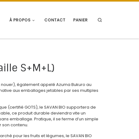
Search
À PROPOS
CONTACT
PANIER
aille S+M+L)
 à nouer), également appelé Azuma Bukuro au
rnative aux emballages jetables par ses multiples
ue (certifié GOTS), le SAVAN BIO supportera de
sable, ce produit durable deviendra vite un
ans emballage. Pratique, il se ferme d’un simple
 son contenu.
rché pour les fruits et légumes, le SAVAN BIO