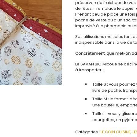
préservera la fraicheur de vos 
de fêtes, il remplace le papier
Prenant peu de place une fois 
poche de veste ou d’un sac, t
improvisé à la pharmacie ou en
Ses utilisations multiples fon
indispensable dans la vie de to
Concrètement, que met-on da
Le SAVAN BIO Micoué se décline
à transporter :
Taille S : vous pourr
livre de poche, transpo
Taille M : le format id
une bouteille, emporte
Taille L : vous y gliss
courgettes, un pyjama e
Catégories :
LE COIN CUISINE
,
LE