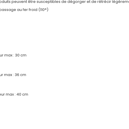
produits peuvent être susceptibles de dégorger et de rétrécir légèrem
passage au fer froid (110°)
eur max : 30 cm
eur max : 36 cm
eur max : 40 cm