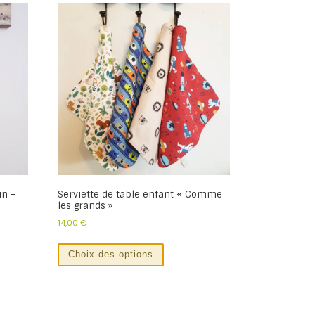
in –
Serviette de table enfant « Comme
les grands »
14,00
€
Choix des options